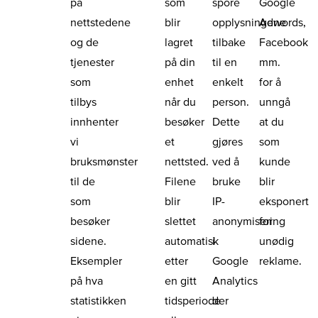
på
som
spore
Google
nettstedene
blir
opplysningene
Adwords,
og de
lagret
tilbake
Facebook
tjenester
på din
til en
mm.
som
enhet
enkelt
for å
tilbys
når du
person.
unngå
innhenter
besøker
Dette
at du
vi
et
gjøres
som
bruksmønster
nettsted.
ved å
kunde
til de
Filene
bruke
blir
som
blir
IP-
eksponert
besøker
slettet
anonymisering
for
sidene.
automatisk
i
unødig
Eksempler
etter
Google
reklame.
på hva
en gitt
Analytics
statistikken
tidsperiode
der