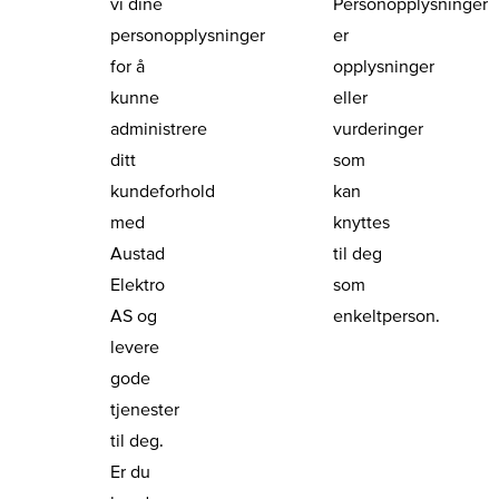
vi dine
Personopplysninger
personopplysninger
er
for å
opplysninger
kunne
eller
administrere
vurderinger
ditt
som
kundeforhold
kan
med
knyttes
Austad
til deg
Elektro
som
AS og
enkeltperson.
levere
gode
tjenester
til deg.
Er du