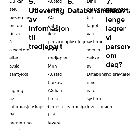
5.
6.
7.
Du kan
Austad
Dine
Utlevering
Databehandleravt
Hvor
selv
Elektro
personopplysninger
bestemme
AS
blir
av
lenge
om du
deler
lagret i
informasjon
lagrer
ønsker
ikke
våre
til
vi
å
personopplysninger
systemer
tredjepart
person
akseptere
med
som er
om
eller
tredjepart.
dekket
deg?
avslå
Men
av
samtykke
Austad
Databehandleravtale
i
Elektro
med
lagring
AS kan
våre
av
bruke
system-
informasjonskapsler.
tjenesteleverandør
leverandører.
På
til å
nettvett.no
levere