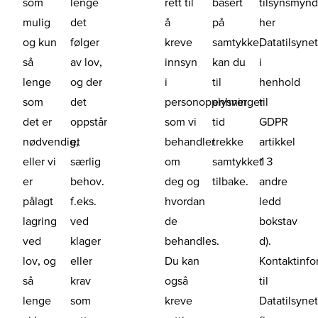
som
lenge
rett til
basert
tilsynsmynd
mulig
det
å
på
her
og kun
følger
kreve
samtykke,
Datatilsynet
så
av lov,
innsyn
kan du
i
lenge
og der
i
til
henhold
som
det
personopplysninger
enhver
til
det er
oppstår
som vi
tid
GDPR
nødvendig,
et
behandler
trekke
artikkel
eller vi
særlig
om
samtykket
13
er
behov.
deg og
tilbake.
andre
pålagt
f.eks.
hvordan
ledd
lagring
ved
de
bokstav
ved
klager
behandles.
d).
lov, og
eller
Du kan
Kontaktinfo
så
krav
også
til
lenge
som
kreve
Datatilsyne