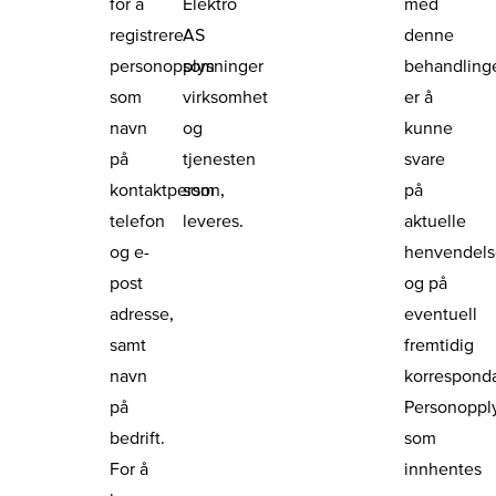
for å
Elektro
med
registrere
AS
denne
personopplysninger
som
behandling
som
virksomhet
er å
navn
og
kunne
på
tjenesten
svare
kontaktperson,
som
på
telefon
leveres.
aktuelle
og e-
henvendels
post
og på
adresse,
eventuell
samt
fremtidig
navn
korrespond
på
Personoppl
bedrift.
som
For å
innhentes