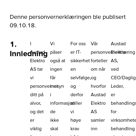
Denne personvernerklæringen ble publisert
09.10.18.
1.
I
Vi
For oss
Vår
Austad
Innledning
Austad
påser
er IT-
personvernerklæring
Elektro
Elektro
også at
sikkerhet
forteller
AS,
AS tar
ingen
en
om når
ved
vi
får
selvfølge,
og
CEO/Daglig
personvernet
innsyn
og
hvorfor
Leder,
ditt på
i
derfor
Austad
er
alvor,
informasjon
stiller
Elektro
behandlings
og det
de
vi
AS
for
er
ikke
høye
samler
virksomhet
viktig
skal
krav
inn
behandling