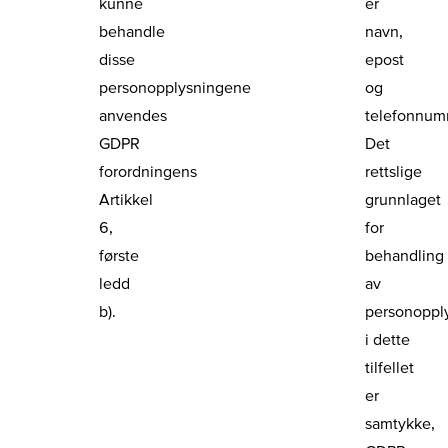
kunne
er
behandle
navn,
disse
epost
personopplysningene
og
anvendes
telefonnum
GDPR
Det
forordningens
rettslige
Artikkel
grunnlaget
6,
for
første
behandling
ledd
av
b).
personoppl
i dette
tilfellet
er
samtykke,