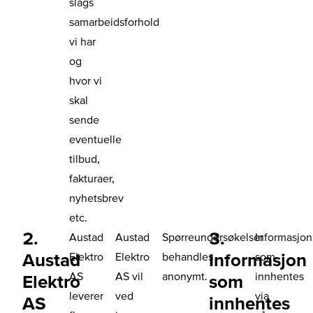
slags
samarbeidsforhold
vi har
og
hvor vi
skal
sende
eventuelle
tilbud,
fakturaer,
nyhetsbrev
etc.
2.
3.
Austad
Austad
Spørreundersøkelser
Informasjon
Austad
Informasjon
Elektro
Elektro
behandles
som
AS
AS vil
anonymt.
innhentes
Elektro
som
leverer
ved
via
AS
innhentes