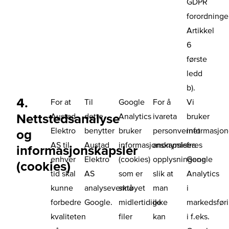
GDPR
forordning
Artikkel
6
første
ledd
b).
4.
For at
Til
Google
For å
Vi
Nettstedsanalyse
Austad
dette
Analytics
ivareta
bruker
Elektro
benytter
bruker
personvernet
informasjo
og
AS til
Austad
informasjonskapsler
anonymiseres
fra
informasjonskapsler
enhver
Elektro
(cookies)
opplysningene
Google
(cookies)
tid skal
AS
som er
slik at
Analytics
kunne
analyseverktøyet
små
man
i
forbedre
Google.
midlertidige
ikke
markedsfør
kvaliteten
filer
kan
i f.eks.