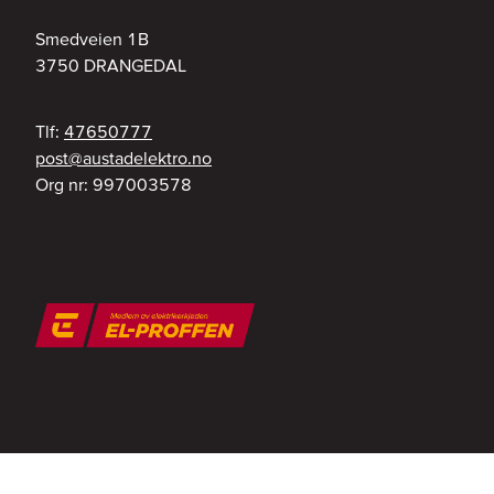
Smedveien 1B
3750
DRANGEDAL
Tlf:
47650777
on.ortkeledatsua@tsop
Org nr:
997003578