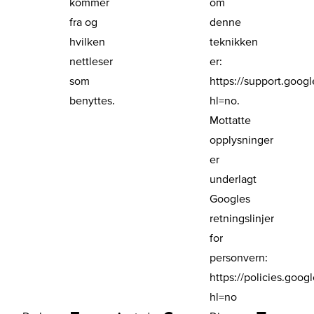
kommer
om
fra og
denne
hvilken
teknikken
nettleser
er:
som
https://support.goo
benyttes.
hl=no.
Mottatte
opplysninger
er
underlagt
Googles
retningslinjer
for
personvern:
https://policies.goog
hl=no