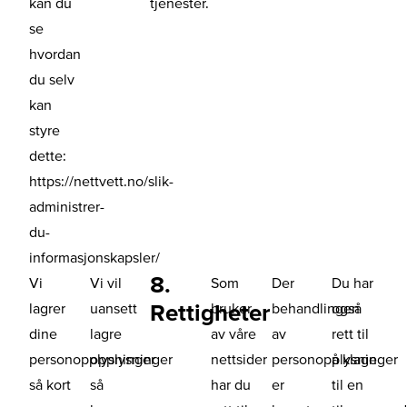
kan du
tjenester.
se
hvordan
du selv
kan
styre
dette:
https://nettvett.no/slik-
administrer-
du-
informasjonskapsler/
8.
Vi
Vi vil
Som
Der
Du har
Rettigheter
lagrer
uansett
bruker
behandlingen
også
dine
lagre
av våre
av
rett til
personopplysninger
opplysninger
nettsider
personopplysninger
å klage
så kort
så
har du
er
til en