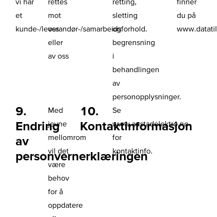
vi har
rettes
retting,
finner
et
mot
sletting
du på
kunde-/leverandør-/samarbeidsforhold.
oss
og
www.datatil
eller
begrensning
av oss
i
behandlingen
av
personopplysninger.
9.
10.
Med
Se
Endring
Kontaktinformasjon
jevne
www.austadelektro.no
mellomrom
for
av
vil det
kontaktinfo.
personvernerklæringen
være
behov
for å
oppdatere