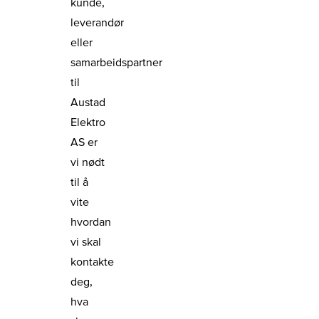
kunde,
leverandør
eller
samarbeidspartner
til
Austad
Elektro
AS er
vi nødt
til å
vite
hvordan
vi skal
kontakte
deg,
hva