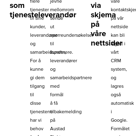
flere
jevne
våre
som
via
tjenester
mellomrom
kontaktskj
tjenesteleverandør
skjema
til sine
sende
på vår
på
kunder,
ut
nettside
våre
leverandører
spørreundersøkelser
kan bli
nettsider
og
til
lagret i
samarbeidspartnere.
kunder,
vårt
For å
leverandører
CRM
kunne
og
system,
gi dem
samarbeidspartnere
og
tilgang
med
lagres
til
formål
også
disse
å få
automatisk
tjenestene
tilbakemelding
i
har vi
på
Google.
behov
Austad
Formålet