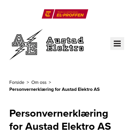
Til hovedinnhold
El-Proffen
ME
Forside
Om oss
Du er her
Personvernerklæring for Austad Elektro AS
Personvernerklæring
for Austad Elektro AS