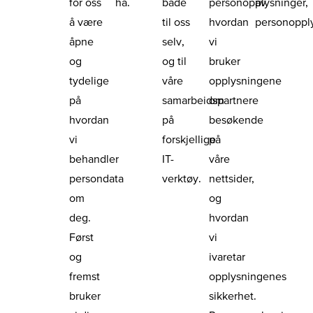
for oss
ha.
både
personopplysninger,
av
å være
til oss
hvordan
personopply
åpne
selv,
vi
og
og til
bruker
tydelige
våre
opplysningene
på
samarbeidspartnere
om
hvordan
på
besøkende
vi
forskjellige
på
behandler
IT-
våre
persondata
verktøy.
nettsider,
om
og
deg.
hvordan
Først
vi
og
ivaretar
fremst
opplysningenes
bruker
sikkerhet.