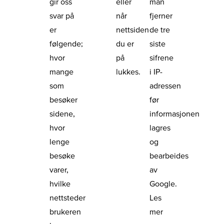
gir oss
eller
man
svar på
når
fjerner
er
nettsiden
de tre
følgende;
du er
siste
hvor
på
sifrene
mange
lukkes.
i IP-
som
adressen
besøker
før
sidene,
informasjonen
hvor
lagres
lenge
og
besøke
bearbeides
varer,
av
hvilke
Google.
nettsteder
Les
brukeren
mer