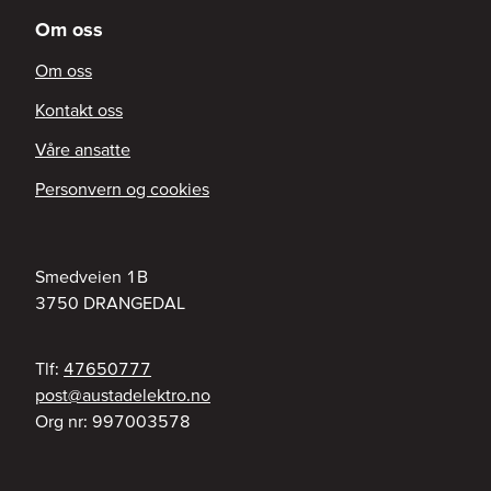
Om oss
Om oss
Kontakt oss
Våre ansatte
Personvern og cookies
Smedveien 1B
3750
DRANGEDAL
Tlf:
47650777
on.ortkeledatsua@tsop
Org nr:
997003578