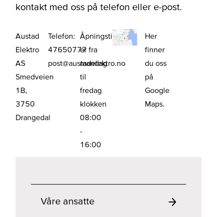
kontakt med oss på telefon eller e-post.
Austad
Telefon:
Åpningstider
Her
Elektro
47650777
er fra
finner
AS
post@austadelektro.no
mandag
du oss
Smedveien
til
på
1B,
fredag
Google
3750
klokken
Maps.
Drangedal
08:00
-
16:00
Våre ansatte